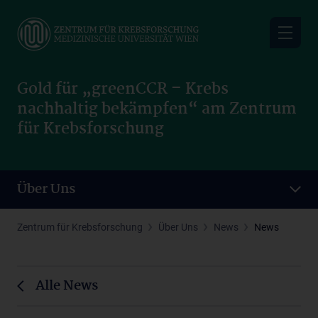
Skip
to
main
content
Gold für „greenCCR – Krebs
nachhaltig bekämpfen“ am Zentrum
für Krebsforschung
Über Uns
Zentrum für Krebsforschung
Über Uns
News
News
Alle News