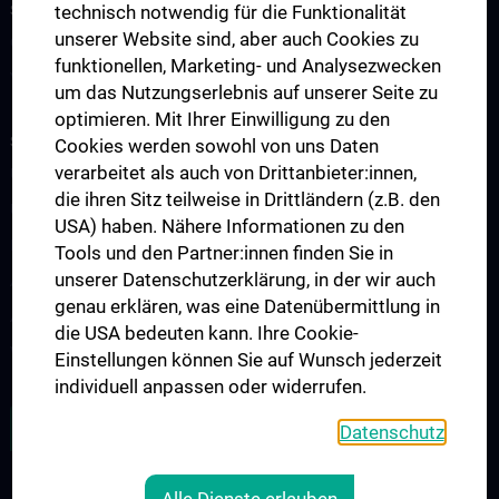
STUDIUM, AUS- UND WEITERBILDUNG
technisch notwendig für die Funktionalität
unserer Website sind, aber auch Cookies zu
CCR Lecture Series & Impromptu Seminare
funktionellen, Marketing- und Analysezwecken
Vorlesungen und Seminare des Zentrums
um das Nutzungserlebnis auf unserer Seite zu
optimieren. Mit Ihrer Einwilligung zu den
SPENDEN FÜR DIE KREBSFORSCHUNG
Cookies werden sowohl von uns Daten
verarbeitet als auch von Drittanbieter:innen,
Unsere Forschungsarbeit
die ihren Sitz teilweise in Drittländern (z.B. den
Unterstützung der Krebsforschung
USA) haben. Nähere Informationen zu den
Informationszusendung
Tools und den Partner:innen finden Sie in
unserer Datenschutzerklärung, in der wir auch
Aussendungen
genau erklären, was eine Datenübermittlung in
Absetzbarkeit von Spenden
die USA bedeuten kann. Ihre Cookie-
Wie können Sie spenden
Einstellungen können Sie auf Wunsch jederzeit
individuell anpassen oder widerrufen.
FOLGEN SIE UNS AUF X (TWITTER)
Datenschutz