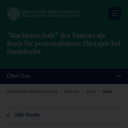
Skip
to
main
content
"Nachbarschaft" des Tumors als
Basis für personalisierte Therapie bei
Darmkrebs
Über Uns
Zentrum für Krebsforschung
Über Uns
News
News
Alle News