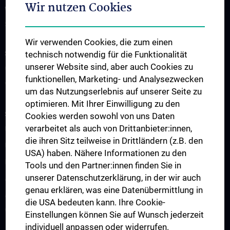
Wir nutzen Cookies
WISSENSCHAFTLICHE SERVICES
Services am Zentrum
Wir verwenden Cookies, die zum einen
STUDIUM, AUS- UND WEITERBILDUNG
technisch notwendig für die Funktionalität
unserer Website sind, aber auch Cookies zu
CCR Lecture Series & Impromptu Seminare
funktionellen, Marketing- und Analysezwecken
Vorlesungen und Seminare des Zentrums
um das Nutzungserlebnis auf unserer Seite zu
optimieren. Mit Ihrer Einwilligung zu den
SPENDEN FÜR DIE KREBSFORSCHUNG
Cookies werden sowohl von uns Daten
verarbeitet als auch von Drittanbieter:innen,
Unsere Forschungsarbeit
die ihren Sitz teilweise in Drittländern (z.B. den
Unterstützung der Krebsforschung
USA) haben. Nähere Informationen zu den
Informationszusendung
Tools und den Partner:innen finden Sie in
unserer Datenschutzerklärung, in der wir auch
Aussendungen
genau erklären, was eine Datenübermittlung in
Absetzbarkeit von Spenden
die USA bedeuten kann. Ihre Cookie-
Wie können Sie spenden
Einstellungen können Sie auf Wunsch jederzeit
individuell anpassen oder widerrufen.