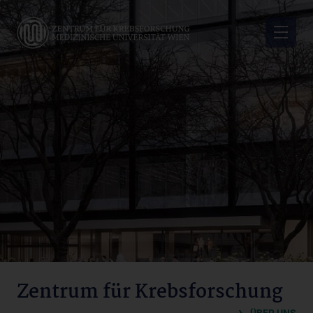
Skip
to
main
content
Zentrum
für
Krebsforschung
Zentrum für Krebsforschung