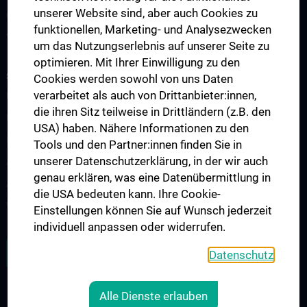
unserer Website sind, aber auch Cookies zu
CCR Lecture Series & Impromptu Seminare
funktionellen, Marketing- und Analysezwecken
Vorlesungen und Seminare des Zentrums
um das Nutzungserlebnis auf unserer Seite zu
optimieren. Mit Ihrer Einwilligung zu den
SPENDEN FÜR DIE KREBSFORSCHUNG
Cookies werden sowohl von uns Daten
verarbeitet als auch von Drittanbieter:innen,
Unsere Forschungsarbeit
die ihren Sitz teilweise in Drittländern (z.B. den
Unterstützung der Krebsforschung
USA) haben. Nähere Informationen zu den
Informationszusendung
Tools und den Partner:innen finden Sie in
unserer Datenschutzerklärung, in der wir auch
Aussendungen
genau erklären, was eine Datenübermittlung in
Absetzbarkeit von Spenden
die USA bedeuten kann. Ihre Cookie-
Wie können Sie spenden
Einstellungen können Sie auf Wunsch jederzeit
individuell anpassen oder widerrufen.
FOLGEN SIE UNS AUF X (TWITTER)
Datenschutz
Alle Dienste erlauben
RECHTLICHES