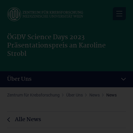
Skip
to
main
content
ÖGDV Science Days 2023
Präsentationspreis an Karoline
Strobl
Über Uns
Zentrum für Krebsforschung
Über Uns
News
News
Alle News