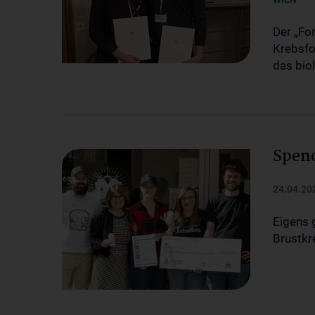
Der „Fon
Krebsfo
das bio
Spend
24.04.20
Eigens 
Brustkr