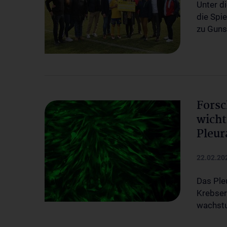
Unter d
die Spi
zu Guns
Forsc
wicht
Pleu
22.02.20
Das Ple
Krebser
wachstu