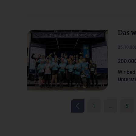
Das w
25.10.20
200.000
Wir bed
Unterstü
1
…
5