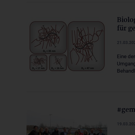
Biolo
für g
21.03.20
Eine de
Umgang 
Behand
#gem
19.03.20