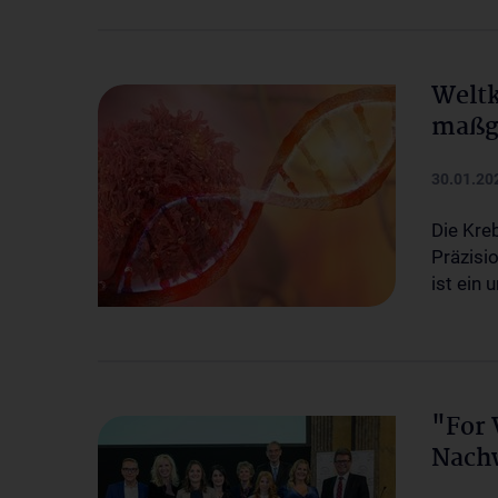
Weltk
maßg
30.01.20
Die Kre
Präzisi
ist ein 
"For 
Nach